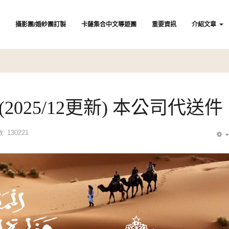
攝影團/婚紗團訂製
卡薩集合中文導遊團
重要資訊
介紹文章
025/12更新) 本公司代送件
 130221