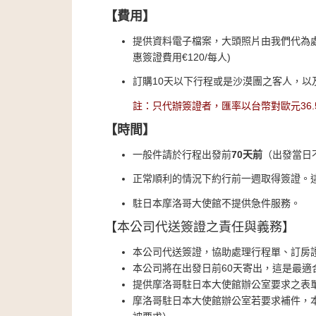
【費用】
提供資料電子檔案，大頭照片由我們代為
惠簽證費用
€120/
每人
)
訂購10天以下行程或是沙漠團之客人，
註：只代辦簽證者，匯率以台幣對歐元36.
【時間】
一般件請於行程出發前
70天前
（出發當日
正常順利的情況下約行前一週取得簽證。
駐日本摩洛哥大使館不提供急件服務。
【本公司代送簽證之責任與義務】
本公司代送簽證，協助處理行程單、訂房
本公司將在出發日前60天寄出，這是最
提供摩洛哥駐日本大使館辦公室要求之表
摩洛哥駐日本大使館辦公室若要求補件，