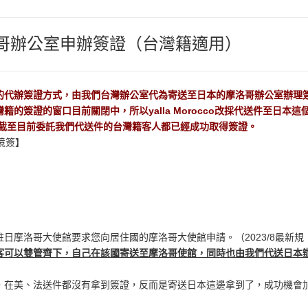
日本摩洛哥辦公室申辦簽證（台灣籍適用）
co目前提供的代辦簽證方式，由我們台灣辦公室代為寄送至日本的摩洛哥辦公室辦理
的簽證的窗口目前關閉中，所以yalla Morocco改採代送件至日本這
年截至目前委託我們代送件的台灣籍客人都已經成功取得簽證。
境簽】
日摩洛哥大使館要求您向居住國的摩洛哥大使館申請。（2023/8最新規
客可以雙管齊下，自己在該國寄送至摩洛哥使館，同時也由我們代送日本
，在美、法送件都沒有拿到簽證，反而是寄送日本這邊拿到了，成功機會