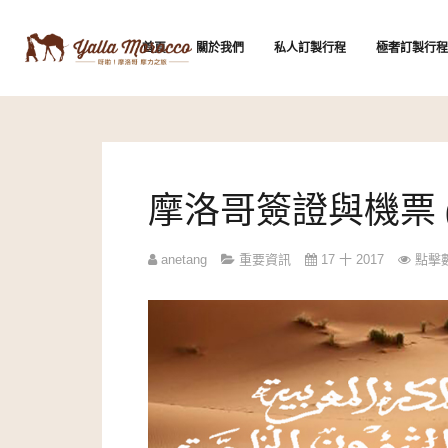
首頁
關於我們
私人訂製行程
極奢訂製行程
摩洛哥簽證與機票 (2
anetang
重要資訊
17 十 2017
點擊數: