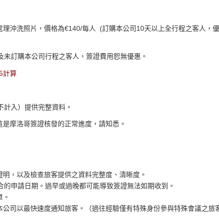
處理沖洗照片，價格為
€140/
每人
(
訂購本公司
10
天以上全行程之客人，
以及未訂購本公司行程之客人，簽證費用恕無優惠。
5計算
不計入）提供完整資料。
這是摩洛哥簽證核發的正常進度，請知悉。
證明，以及檢查旅客提供之資料完整度、清晰度。
適合的申請日期。過早或過晚都可能導致簽證無法如期收到。
單。
本公司以最快速度通知旅客。（過往經驗僅有特殊身份參與特殊會議之旅