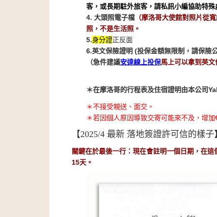
客，或長期駐外旅客，請私訊小編協助特殊
4. 大頭照電子檔
（摩洛哥大使館對照片從寬
照，不是生活照。
5.
身分證
正反面
6.英文保險證明 (投保金額無限制，請保險
（急件建議
安達線上投保
馬上可以拿到英文
＊在摩洛哥的行程表及住宿證明由本公司Yalla
＊不接受親送、面交。
＊若因個人原因導致交寄可能來不及，增加€
【2025/4 最新 落地簽證許可信的樣子
關鍵在於最後一行：現在會註明一個日期，在這
15天。