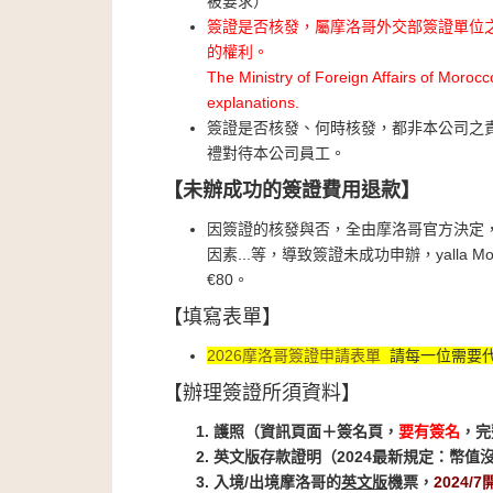
被要求）
簽證是否核發，屬摩洛哥外交部簽證單位
的權利。
The Ministry of Foreign Affairs of Morocc
explanations.
簽證是否核發、何時核發，都非本公司之
禮對待本公司員工。
【未辦成功的簽證費用退款】
因簽證的核發與否，全由摩洛哥官方決定，ya
因素...等，導致簽證未成功申辦，yall
€80。
【填寫表單】
2026
摩洛哥簽證申請表單
請每一位需要
【辦理簽證所須資料】
1. 護照（資訊頁面＋簽名頁，
要有簽名
，完
2. 英文版存款證
明（2024最新規定：幣值
3. 入境/出境摩洛哥的
英文版
機票，
2024