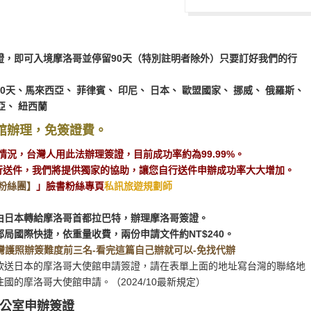
證，即可入境摩洛哥並停留90天（特別註明者除外）只要訂好我們的行
30天、馬來西亞、 菲律賓、 印尼、 日本、 歐盟國家、 挪威、 俄羅斯、
亞、 紐西蘭
館辦理，免簽證費。
最新情況，台灣人用此法辦理簽證，目前成功率約為99.99%。
若想要自行送件，我們將提供獨家的協助，讓您自行送件申辦成功率大大增加。
一粉絲團】
」臉書粉絲專頁
私訊旅遊規劃師
由日本轉給摩洛哥首都拉巴特，辦理摩洛哥簽證。
局國際快捷，依重量收費，兩份申請文件約NT$240。
灣護照辦簽難度前三名-看完這篇自己辦就可以-免找代辦
欲送日本的摩洛哥大使館申請簽證，請在表單上面的地址寫台灣的聯絡地
的摩洛哥大使館申請。（2024/10最新規定）
洛哥辦公室申辦簽證