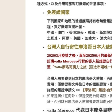
種方式，以及台灣籍旅客訂機票的注意事項。
免簽證國家
下列國家和地區的普通護照持有者無需簽
程，買好機票直接出發。
中國、澳門 、香港30天、 韓國、 新加坡
土耳其、 阿聯、 美國、 加拿大、 澳大利
台灣人自行寄往摩洛哥日本大使
2020/3月疫情之後，直至2025/6月的
訂購yalla Morocco行程的客人
至「
Yalla摩洛哥魔力之旅【亞太市場唯
台灣人需要寄到日本的摩洛哥大使館，再
費用：僅需要寄文件往日本的國際郵資，郵
詳細的簽證申請文
>>
【摩洛哥】簽證-台
如果是居住在海外，但是使用台灣護照，
址。否則駐日摩洛哥大使館會要求您向居住國
yalla Morocco 代送日本摩