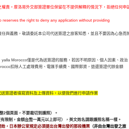
之權責。摩洛哥外交部簽證單位保留在不提供解釋的情況下，拒絕任何申
o reserves the right to deny any application without providing
責任與義務，敬請委託本公司代送簽證之旅客知悉，並且不要因為心急而
lla Morocco僅是代為送簽證的服務，若因不明原因、個人因素、政治
a Morocco扣除人工處理費用、電匯手續費、國際郵資，退還簽證代辦金額
代送簽證者填寫資料及上傳資料，以便我們進行申請作業
整2個頁面，不要裁切到護照）
。
沒有限制，金額
台幣
一萬元以上即可），英文姓名請跟護照名稱一樣。
/7開始，日本辦公室規定必須提出台灣出發的那段機票
（非由台灣出發之旅