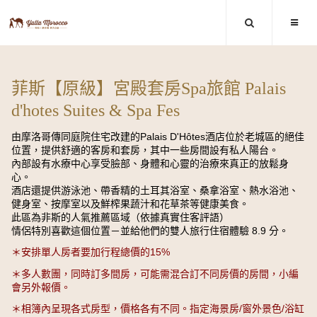
菲斯【原級】宮殿套房Spa旅館 Palais
d'hotes Suites & Spa Fes
由摩洛哥傳同庭院住宅改建的Palais D'Hôtes酒店位於老城區的絕佳
位置，提供舒適的客房和套房，其中一些房間設有私人陽台。
內部設有水療中心享受臉部、身體和心靈的治療來真正的放鬆身
心。
酒店還提供游泳池、帶香精的土耳其浴室、桑拿浴室、熱水浴池、
健身室、按摩室以及鮮榨果蔬汁和花草茶等健康美食。
此區為非斯的人氣推薦區域（依據真實住客評語）
情侶特別喜歡這個位置－並給他們的雙人旅行住宿體驗 8.9 分。
＊安排單人房者要加行程總價的15%
＊多人數團，同時訂多間房，可能需混合訂不同房價的房間，小編
會另外報價。
＊相簿內呈現各式房型，價格各有不同。指定海景房/窗外景色/浴缸