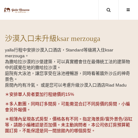
沙漠入口未升級ksar merzouga
yalla行程中安排沙漠入口酒店，Standard等級將入住ksar
merzouga。
為撒哈拉沙漠的沙堡建築，可以真實體會住在最傳統工法的建築物
中的感覺在地的撒哈拉沙漠。
庭院有大泳池，讓您享受在泳池裡暢游，同時看著牆外沙丘的神奇
景色。
房間內均有冷氣。 或是您可以考慮升級沙漠入口酒店Riad Madu
＊安排單人房者要加行程總價的15%
＊多人數團，同時訂多間房，可能需混合訂不同房價的房間，小編
會另外報價。
＊相簿內呈現各式房型，價格各有不同。指定海景房/窗外景色/浴缸
等，請跟小編確認是否加價。未主動詢問者，本公司依訂房預算範
圍訂房，不能保證是同一間旅館內的哪個房型。