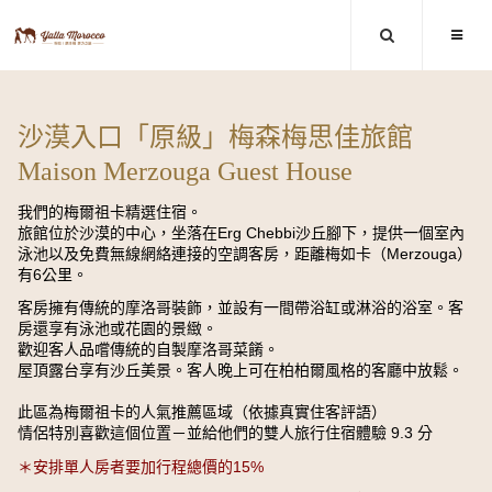
沙漠入口「原級」梅森梅思佳旅館
Maison Merzouga Guest House
我們的梅爾祖卡精選住宿。
旅館位於沙漠的中心，坐落在Erg Chebbi沙丘腳下，提供一個室內
泳池以及免費無線網絡連接的空調客房，距離梅如卡（Merzouga）
有6公里。
客房擁有傳統的摩洛哥裝飾，並設有一間帶浴缸或淋浴的浴室。客
房還享有泳池或花園的景緻。
歡迎客人品嚐傳統的自製摩洛哥菜餚。
屋頂露台享有沙丘美景。客人晚上可在柏柏爾風格的客廳中放鬆。
此區為梅爾祖卡的人氣推薦區域（依據真實住客評語）
情侶特別喜歡這個位置－並給他們的雙人旅行住宿體驗 9.3 分
＊安排單人房者要加行程總價的15%