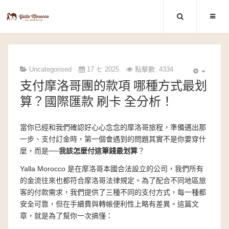
Uncategorised
17 七 2025
點擊數: 4334
支付摩洛哥團的款項 哪種方式最划
算？國際匯款 刷卡 全分析！
當你已經和我們確認好心心念念的摩洛哥旅程，準備邁出那
一步、支付訂金時，第一個會遇到的問題其實不是你要穿什
麼，而是──
我該怎麼付這筆錢最划算
？
Yalla Morocco 是在摩洛哥本國合法設立的公司，我們所有
的金流往來也都
符合摩洛哥法律規定
。為了配合不同地區旅
客的付款需求，我們提供了三種不同的支付方式，每一種都
安全可靠，但
在手續費與轉帳便利性上略有差異
。這篇文
章，就是為了幫你一次搞懂：