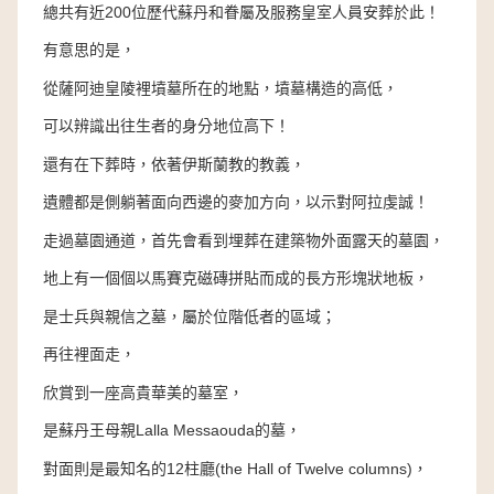
總共有近200位歷代蘇丹和眷屬及服務皇室人員安葬於此！
有意思的是，
從薩阿迪皇陵裡墳墓所在的地點，墳墓構造的高低，
可以辨識出往生者的身分地位高下！
還有在下葬時，依著伊斯蘭教的教義，
遺體都是側躺著面向西邊的麥加方向，以示對阿拉虔誠！
走過墓園通道，首先會看到埋葬在建築物外面露天的墓園，
地上有一個個以馬賽克磁磚拼貼而成的長方形塊狀地板，
是士兵與親信之墓，屬於位階低者的區域；
再往裡面走，
欣賞到一座高貴華美的墓室，
是蘇丹王母親Lalla Messaouda的墓，
對面則是最知名的12柱廳(the Hall of Twelve columns)，