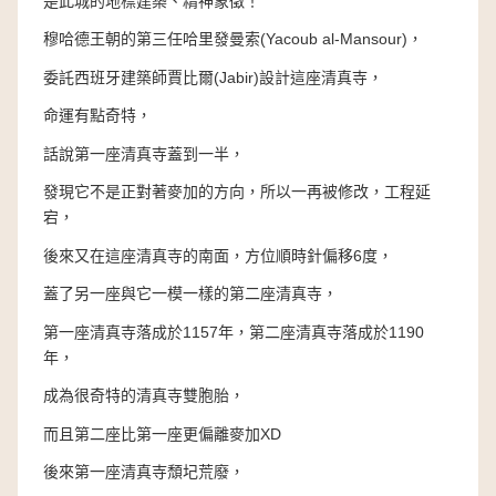
是此城的地標建築、精神象徵！
穆哈德王朝的第三任哈里發曼索(Yacoub al-Mansour)，
委託西班牙建築師賈比爾(Jabir)設計這座清真寺，
命運有點奇特，
話說第一座清真寺蓋到一半，
發現它不是正對著麥加的方向，所以一再被修改，工程延
宕，
後來又在這座清真寺的南面，方位順時針偏移6度，
蓋了另一座與它一模一樣的第二座清真寺，
第一座清真寺落成於1157年，第二座清真寺落成於1190
年，
成為很奇特的清真寺雙胞胎，
而且第二座比第一座更偏離麥加XD
後來第一座清真寺頹圮荒廢，