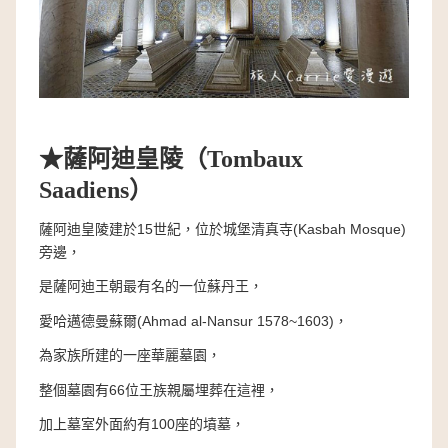
★
薩阿迪皇陵（
Tombaux
Saadiens
）
薩阿迪皇陵建於15世紀，位於城堡清真寺(Kasbah Mosque)
旁邊，
是薩阿迪王朝最有名的一位蘇丹王，
愛哈邁德曼蘇爾(Ahmad al-Nansur 1578~1603)，
為家族所建的一座華麗墓園，
整個墓園有66位王族親屬埋葬在這裡，
加上墓室外面約有100座的墳墓，