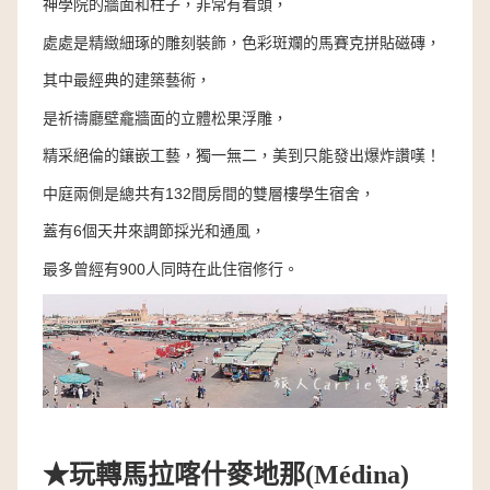
神學院的牆面和柱子，非常有看頭，
處處是精緻細琢的雕刻裝飾，色彩斑斕的馬賽克拼貼磁磚，
其中最經典的建築藝術，
是祈禱廳壁龕牆面的立體松果浮雕，
精采絕倫的鑲嵌工藝，獨一無二，美到只能發出爆炸讚嘆！
中庭兩側是總共有132間房間的雙層樓學生宿舍，
蓋有6個天井來調節採光和通風，
最多曾經有900人同時在此住宿修行。
★玩轉
馬拉喀什麥地那
(M
é
dina)