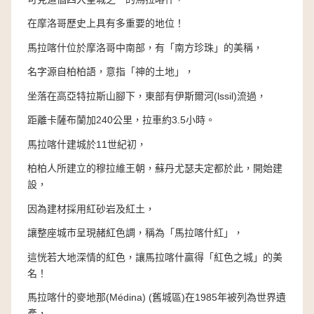
在摩洛哥歷史上具有多重要的地位！
馬拉喀什位於摩洛哥中南部，有「南方珍珠」的美稱，
名字源自柏柏語，意指「神的土地」，
坐落在高亞特拉斯山腳下，東部有伊斯爾河(lssil)流過，
距離卡薩布蘭加240公里，拉車約3.5小時。
馬拉喀什建城於11世紀初，
柏柏人所建立的穆拉維王朝，蘇丹尤瑟夫定都於此，開始建
設，
因為建材採用紅砂岩及紅土，
讓整座城市呈現赭紅色調，稱為「馬拉喀什紅」，
這恍若大地深情的紅色，讓馬拉喀什贏得「紅色之城」的美
名！
馬拉喀什的麥地那(Médina) (舊城區)在1985年被列為世界遺
產，