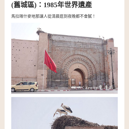
(
舊城區
)
：
1985
年世界遺產
馬拉喀什麥地那讓人從清晨逛到夜晚都不會膩！