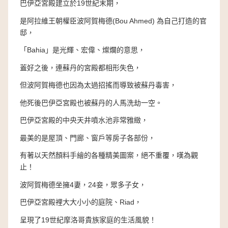
巴伊亞宮殿建立於19世紀末期，
是阿拉維王朝權臣波阿賀梅德(Bou Ahmed) 為自己打造的官
邸，
「Bahia」是光輝、宏偉、燦爛的意思，
蓋好之後，連蘇丹的宮殿都相形失色，
但波阿賀梅德也因為太過招搖而導致被蘇丹毒害，
他死後巴伊亞宮殿也被蘇丹的人馬洗劫一空。
巴伊亞宮殿的中央天井噴水池非常雅緻，
最美的是屋頂、門廊、窗戶等房子各部份，
有著以天然顏料手繪的各種精美圖案，絕不重覆，嘆為觀
止！
波阿賀梅德坐擁4妻，24妾，眾多子女，
巴伊亞宮殿裡大大小小的庭院、Riad，
呈現了19世紀摩洛哥貴族家庭的生活風貌！