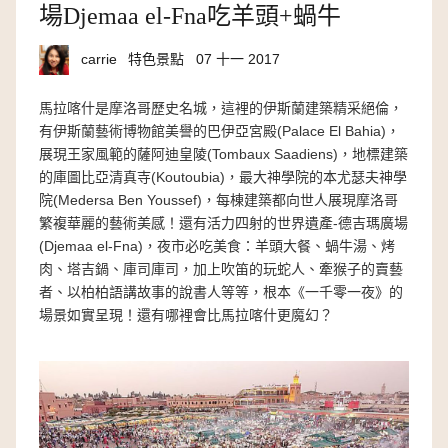
場Djemaa el-Fna吃羊頭+蝸牛
carrie
特色景點
07 十一 2017
馬拉喀什是摩洛哥歷史名城，這裡的伊斯蘭建築精采絕倫，
有伊斯蘭藝術博物館美譽的巴伊亞宮殿(Palace El Bahia)，
展現王家風範的薩阿迪皇陵(Tombaux Saadiens)，地標建築
的庫圖比亞清真寺(Koutoubia)，最大神學院的本尤瑟夫神學
院(Medersa Ben Youssef)，每棟建築都向世人展現摩洛哥
繁複華麗的藝術美感！還有活力四射的世界遺產-德吉瑪廣場
(Djemaa el-Fna)，夜市必吃美食：羊頭大餐、蝸牛湯、烤
肉、塔吉鍋、庫司庫司，加上吹笛的玩蛇人、牽猴子的賣藝
者、以柏柏語講故事的說書人等等，根本《一千零一夜》的
場景如實呈現！還有哪裡會比馬拉喀什更魔幻？