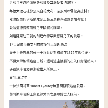
是蘇丹王愛哈邁德曼蘇爾及其繼位者的陵寢，
每根大理石柱都是來自義大利，屋頂則以雪松為建材！
陵寢四周的伊斯蘭雕刻工藝及馬賽克磁磚更加考究！
愛哈邁德曼蘇爾蘇丹王陵寢的隔壁，
則是薩阿迪王朝的創建者穆罕默德蘇丹王的陵寢。
17世紀摩洛哥為阿拉歐愛特王朝所統治，
歷史上最殘暴的蘇丹王穆萊伊斯梅爾在1672年即位後，
不但大肆破壞這座古城，還將這座陵寢的出入口封閉起來，
導致這座陵寢逐漸被世人所遺忘，
直到1917年，
一位法國將軍Hubert Lyautey無意間發現這座陵寢，
薩阿迪皇陵的王家風範才再次展現於世人眼前。