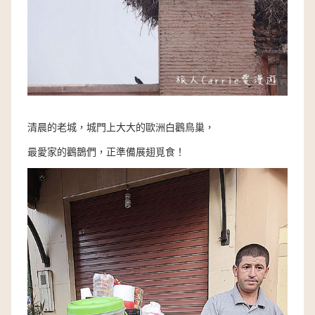
清晨的老城，城門上大大的歐洲白鸛鳥巢，
最愛家的鸛鵲們，正準備展翅覓食！