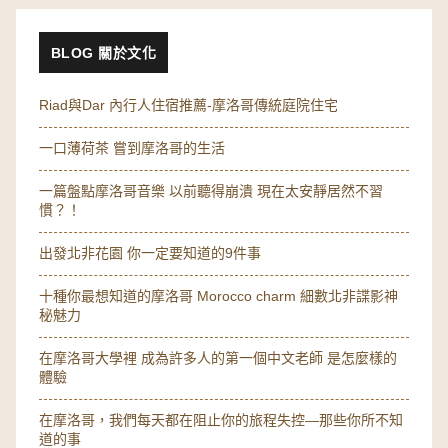
BLOG 關於文化
Riad與Dar 內行人住宿推薦-摩洛哥傳統庭院住宅
一口薄荷茶 嘗到摩洛哥的生活
一篇盤點摩洛哥音樂 以前聽得崩潰 現在太安靜居然不習
慣？！
出發北非花園 你一定要知道的9件事
十種你最想知道的摩洛哥 Morocco charm 細數北非諜影神
秘魅力
在摩洛哥大學裡 成為許多人的第一個中文老師 是怎麼樣的
體驗
在摩洛哥，我們每天都在阻止你的旅程失控—那些你所不知
道的事