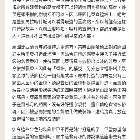
真寺。這座清真寺擁有整個馬拉喀什最高的宣禮塔，官方更
規定所有建築物的高度都不可以超過這個宣禮塔的高度，甚
至連椰棗樹的樹梢都不可以。因此庫圖比亞宣禮塔上，絕對
是整個馬拉喀什城可以看得最遠的置高點。所以曾經有這樣
的傳說故事，以前上塔吟唱、喚拜的宣禮員，都必須要是盲
人，這樣才不會有機會窺伺到皇宮的內部。
庫圖比亞清真寺的獨特之處還有，當時由摩哈德王朝的開國
君主哈里發打造此塔時，再黏合石塊的泥漿中拌入了將近萬
袋的名貴香料，使得庫圖比亞清真寺散發出淡淡的芳香，至
今依然飄香，因此有「香塔」的稱號。另外在宣禮塔塔尖幾
顆金球的裝飾也有一個有趣故事，原本打造的頂端是只有三
顆由大至小的金球，聽說昔日的金球都是純金打造。而最頂
端最小像泡芙形狀尖頭的第四顆裝飾，傳說是由摩哈德王朝
的蘇丹，亞庫曼蘇爾的妻子被懲罰之後才有的裝飾。因為妻
子在齋戒月的期間，沒有好好遵守規範，擅自偷吃食物被發
現，因此被懲罰把她的金飾融化做成裝飾，送給清真寺放在
宣禮塔的最頂端當成裝飾。
如今這些金色的裝飾雖已不再是純金打造的了，但當你望向
這座美麗的宣禮塔時，腦中這些有趣的傳說讓這座塔更有生