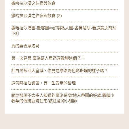
撒哈拉沙漠之住宿與飲食
撒哈拉沙漠之住宿與飲食 (2)
撒哈拉沙漠團-散客團vs訂製私人團-各種陷阱-看這篇之前別
下訂
真的要去摩洛哥
第一次見面 摩洛哥人居然喜歡聊這個？！
紅白黑藍四大皇城，你見過摩洛哥色彩斑斕的樣子嗎？
這句阿拉伯諺語，有一生受用的哲理
關於那個不太多人知道的摩洛哥/當地人帶團的好處.體驗小
奢華的傳統庭院住宅/該注意的小細節