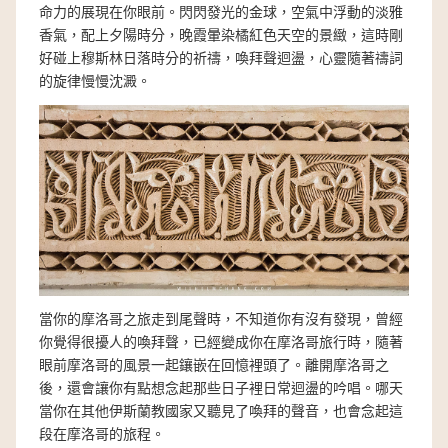
命力的展現在你眼前。閃閃發光的金球，空氣中浮動的淡雅
香氣，配上夕陽時分，晚霞暈染橘紅色天空的景緻，這時剛
好碰上穆斯林日落時分的祈禱，喚拜聲迴盪，心靈隨著禱詞
的旋律慢慢沈澱。
當你的摩洛哥之旅走到尾聲時，不知道你有沒有發現，曾經
你覺得很擾人的喚拜聲，已經變成你在摩洛哥旅行時，隨著
眼前摩洛哥的風景一起鑲嵌在回憶裡頭了。離開摩洛哥之
後，還會讓你有點想念起那些日子裡日常迴盪的吟唱。哪天
當你在其他伊斯蘭教國家又聽見了喚拜的聲音，也會念起這
段在摩洛哥的旅程。