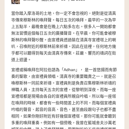
當你踏入摩洛哥的土地，你一定不會忽視的，絕對是從清真
寺傳來穆斯林的喚拜聲。每日五次的喚拜，最早的一次為早
上五點半，最晚會是在晚上六點多左右。很多人一開始都會
無法習慣這個每日五次的廣播聲音。在早晨，你可能會被穆
斯林的喚拜聲吵醒。由宣禮員透過裝在清真寺宣禮塔上的喇
叭，召喚附近的穆斯林前來祈禱。因此在這裡，任何地方幾
乎都可以聽得到每天由清真寺傳來，莊嚴、響亮的禱詞在街
道上迴盪。
宣禮或稱喚拜在阿拉伯語為「Adhan」， 是一首悠揚而有節
奏的聖歌，由宣禮員領唱。清真寺的重要職責之一，就是召
喚穆斯林一同前來祈禱。宣禮員則是負責召集穆斯林祈禱的
神職人員，主持每天五次的宣禮，從黎明到深夜。而每一座
宣禮塔都是現場由各自的宣禮員所親自吟唱，所以每一座塔
在喚拜的時候，都會有一些時間差上的不同。而每個宣禮員
吟唱的聲音、起音的音高、音色，甚至曲段跟句子也都不盡
相同，如果你剛好附近有好幾個宣禮塔，那你可能就會聽到
多重的喚拜重奏。例如有一個傍晚，我曾在藍城舍夫沙萬老