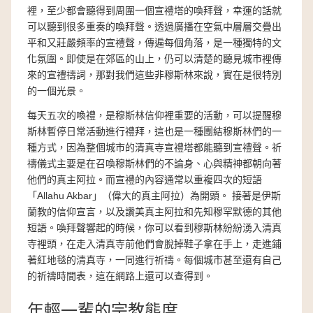
裡，至少都會聽得到周圍一個宣禮塔的喚拜聲，幸運的話就
可以聽到很多重奏的喚拜聲。透過廣播在空氣中層層交疊出
平和又莊嚴頻率的宣禮聲，傳遍每個角落，是一種獨特的文
化氛圍。即使是在郊區的山上，仍可以清楚的聽見城市裡傳
來的宣禮禱詞，那對我們這些非穆斯林來說，實在是很特別
的一個光景。
每天五次的喚禮，是穆斯林信仰裡重要的活動，可以提醒穆
斯林暫停日常活動進行禮拜，這也是一種團結穆斯林們的一
種方式，因為整個城市的清真寺宣禮塔都能聽到宣禮聲。祈
禱儀式主要是在召喚穆斯林們的不論身、心與精神都朝向著
他們的真主阿拉。而宣禮的內容通常以重複四次的短語
「Allahu Akbar」（偉大的真主阿拉）為開頭。 接著是伊斯
蘭教的信仰宣言，以及讚美真主阿拉和先知穆罕默德的其他
短語。喚拜聲響起的時候，你可以看到穆斯林紛紛湧入清真
寺裡頭，在走入清真寺前他們會脫掉鞋子拿在手上，走進鋪
著紅地毯的清真寺，一同進行祈禱。每個城市甚至還有自己
的祈禱時間表，這在網路上還可以查得到。
年輕一輩的宗教態度