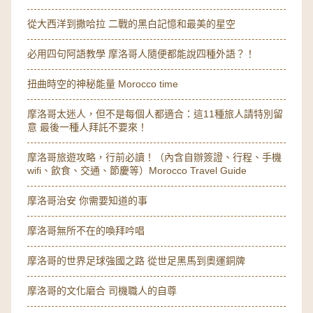
從大西洋到撒哈拉 二戰的黑白記憶和最美的星空
必用四句阿語教學 摩洛哥人隨便都能說四種外語？！
扭曲時空的神秘能量 Morocco time
摩洛哥太迷人，但不是每個人都適合：這11種旅人請特別留
意 最後一種人拜託不要來！
摩洛哥旅遊攻略，行前必讀！（內含自辦簽證、行程、手機
wifi、飲食、交通、節慶等）Morocco Travel Guide
摩洛哥治安 你需要知道的事
摩洛哥無所不在的喚拜吟唱
摩洛哥的世界足球強國之路 從世足黑馬到奧運銅牌
摩洛哥的文化磨合 司機職人的自尊