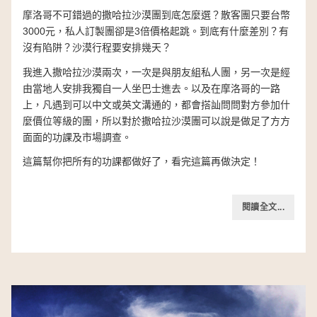
摩洛哥不可錯過的撒哈拉沙漠團到底怎麼選？散客團只要台幣
3000元，私人訂製團卻是3倍價格起跳。到底有什麼差別？有
沒有陷阱？沙漠行程要安排幾天？
我進入撒哈拉沙漠兩次，一次是與朋友組私人團，另一次是經
由當地人安排我獨自一人坐巴士進去。以及在摩洛哥的一路
上，凡遇到可以中文或英文溝通的，都會搭訕問問對方參加什
麼價位等級的團，所以對於撒哈拉沙漠團可以說是做足了方方
面面的功課及市場調查。
這篇幫你把所有的功課都做好了，看完這篇再做決定！
閱讀全文...