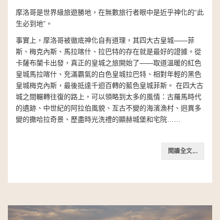
摩洛哥是世界級旅遊勝地，在無數旅行者眼中是近乎神化的“此
生必到地”。
事實上，摩洛哥被徹底神化自有道理，其四大古皇城——菲
斯、梅克內斯、馬拉喀什、拉巴特的存在就是最好的證據。從
卡薩布蘭卡出發，真正的皇城之旅開始了——取道溫暖的紅色
皇城馬拉喀什、充滿霸氣的白色皇城拉巴特、相對年輕的黑色
皇城梅克內斯，最後抵達千迴百轉的藍色皇城菲斯。 在四大古
城之間輾轉往復的路上，可以領略到太多的風情：古羅馬時代
的遺跡、中世紀的阿拉伯風貌、亙古不變的海濱漁村、迥異多
變的撒哈拉奇景、歷盡時光洗禮的顯赫城堡和宅院……
閱讀全文...