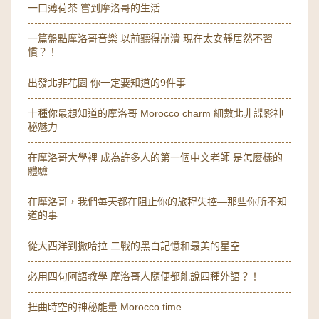
一口薄荷茶 嘗到摩洛哥的生活
一篇盤點摩洛哥音樂 以前聽得崩潰 現在太安靜居然不習
慣？！
出發北非花園 你一定要知道的9件事
十種你最想知道的摩洛哥 Morocco charm 細數北非諜影神
秘魅力
在摩洛哥大學裡 成為許多人的第一個中文老師 是怎麼樣的
體驗
在摩洛哥，我們每天都在阻止你的旅程失控—那些你所不知
道的事
從大西洋到撒哈拉 二戰的黑白記憶和最美的星空
必用四句阿語教學 摩洛哥人隨便都能說四種外語？！
扭曲時空的神秘能量 Morocco time