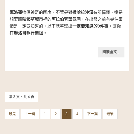
摩洛哥
這個神奇的國度，不管是對
撒哈拉沙漠
有所憧憬，還是
想要體驗
慾望城市
裡的
阿拉伯
奢華氛圍，在出發之前有幾件事
情是一定要知道的，以下就整理出
一定要知道的9件事
，讓你
在
摩洛哥
暢行無阻。
閱讀全文...
第 3 頁，共 4 頁
最先
上一篇
1
2
3
4
下一篇
最後