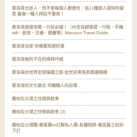
摩洛哥太迷人，但不是每個人都適合：這11種旅人請特別留
意 最後一種人拜託不要來！
摩洛哥旅遊攻略，行前必讀！（內含自辦簽證、行程、手機
wifi、飲食、交通、節慶等）Morocco Travel Guide
摩洛哥治安 你需要知道的事
摩洛哥無所不在的喚拜吟唱
摩洛哥的世界足球強國之路 從世足黑馬到奧運銅牌
摩洛哥的文化磨合 司機職人的自尊
撒哈拉沙漠之住宿與飲食
撒哈拉沙漠之住宿與飲食 (2)
撒哈拉沙漠團-散客團vs訂製私人團-各種陷阱-看這篇之前別
下訂